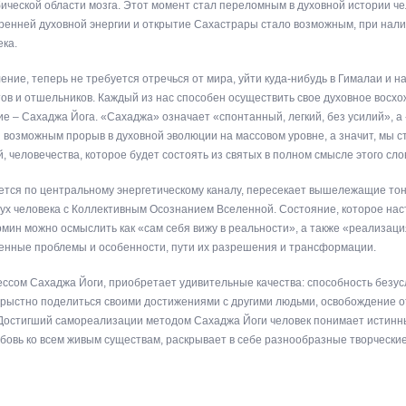
ической области мозга. Этот момент стал переломным в духовной истории че
ренней духовной энергии и открытие Сахастрары стало возможным, при нали
ека.
ение, теперь не требуется отречься от мира, уйти куда-нибудь в Гималаи и н
ов и отшельников. Каждый из нас способен осуществить свое духовное восхо
ие – Сахаджа Йога. «Сахаджа» означает «спонтанный, легкий, без усилий», а
 возможным прорыв в духовной эволюции на массовом уровне, а значит, мы с
 человечества, которое будет состоять из святых в полном смысле этого сло
тся по центральному энергетическому каналу, пересекает вышележащие тонк
х человека с Коллективным Осознанием Вселенной. Состояние, которое наст
ин можно осмыслить как «сам себя вижу в реальности», а также «реализаци
твенные проблемы и особенности, пути их разрешения и трансформации.
ссом Сахаджа Йоги, приобретает удивительные качества: способность безус
орыстно поделиться своими достижениями с другими людьми, освобождение о
Достигший самореализации методом Сахаджа Йоги человек понимает истинны
бовь ко всем живым существам, раскрывает в себе разнообразные творчески