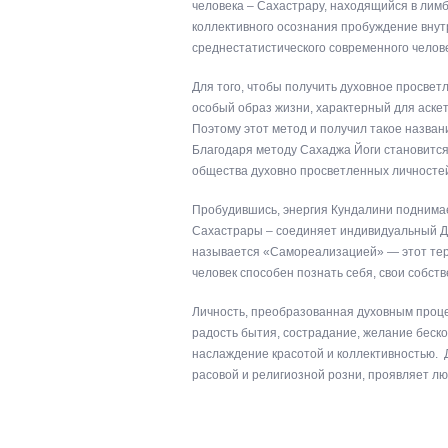
человека – Сахастрару, находящийся в лимб
коллективного осознания пробуждение внут
среднестатистического современного челов
Для того, чтобы получить духовное просветл
особый образ жизни, характерный для аскет
Поэтому этот метод и получил такое назван
Благодаря методу Сахаджа Йоги становится
общества духовно просветленных личностей,
Пробудившись, энергия Кундалини поднимае
Сахастрары – соединяет индивидуальный Ду
называется «Самореализацией» — этот терм
человек способен познать себя, свои собс
Личность, преобразованная духовным проце
радость бытия, сострадание, желание беск
наслаждение красотой и коллективностью. 
расовой и религиозной розни, проявляет лю