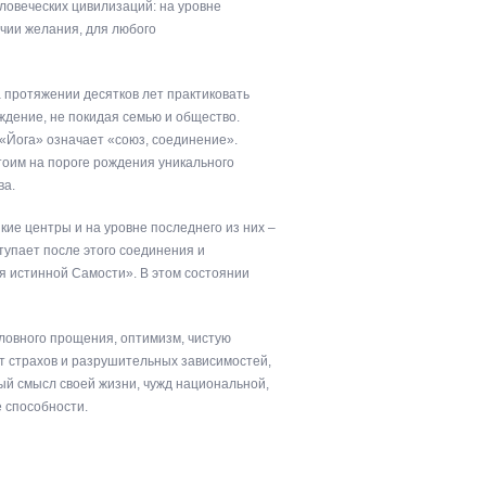
ловеческих цивилизаций: на уровне
чии желания, для любого
а протяжении десятков лет практиковать
ждение, не покидая семью и общество.
 «Йога» означает «союз, соединение».
тоим на пороге рождения уникального
ва.
ие центры и на уровне последнего из них –
упает после этого соединения и
я истинной Самости». В этом состоянии
ловного прощения, оптимизм, чистую
т страхов и разрушительных зависимостей,
й смысл своей жизни, чужд национальной,
е способности.